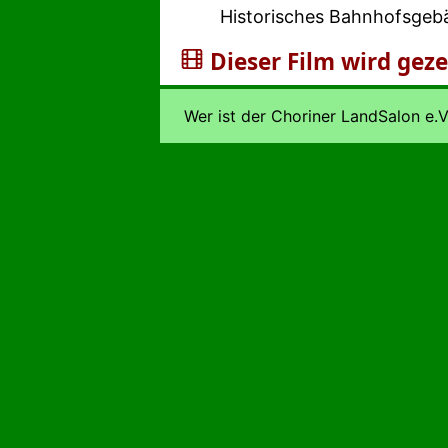
Historisches Bahnhofsgebä
Dieser Film wird gez
Wer ist der Choriner LandSalon e.V